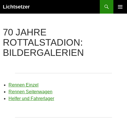
Zum
Suchen
Lichtsetzer
Inhalt
PRIMÄR
springen
MENÜ
70 JAHRE
ROTTALSTADION:
BILDERGALERIEN
Rennen Einzel
Rennen Seitenwagen
Helfer und Fahrerlager