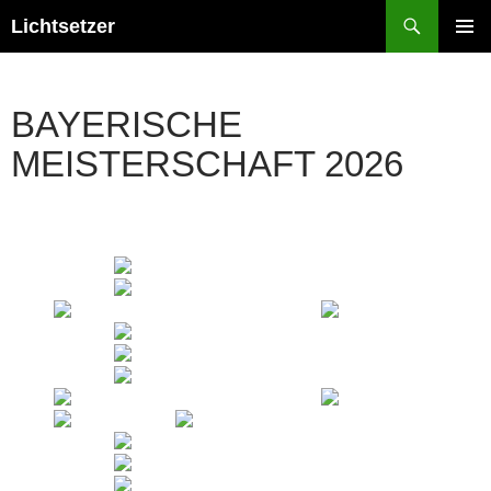
Zum
Suchen
Lichtsetzer
Inhalt
PRIMÄR
springen
MENÜ
BAYERISCHE
MEISTERSCHAFT 2026