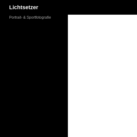
Suchen
Lichtsetzer
Zum
Portrait- & Sportfotografie
Inhalt
springen