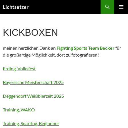
Zum
Suchen
Lichtsetzer
Inhalt
PRIMÄR
springen
MENÜ
KICKBOXEN
meinen herzlichen Dank an
Fighting Sports Team Becker
für
die großartige Möglichkeit, dort zu fotografieren!
Erding, Volksfest
Bayerische Meisterschaft 2025
Deggendorf Weißbierzelt 2025
Training, WAKO
Training, Sparring, Beginnner