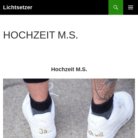
Zum
Suchen
Lichtsetzer
Inhalt
PRIMÄR
springen
MENÜ
HOCHZEIT M.S.
Hochzeit M.S.