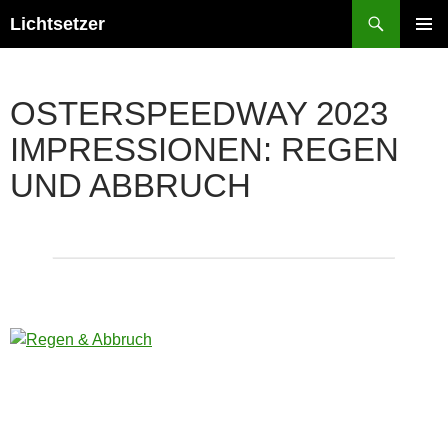
Zum
Suchen
Lichtsetzer
Inhalt
PRIMÄR
springen
MENÜ
OSTERSPEEDWAY 2023
IMPRESSIONEN: REGEN
UND ABBRUCH